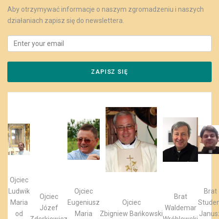
Aby otrzymywać informacje o naszym zgromadzeniu i naszych
działaniach zapisz się do newslettera.
Ojciec
Ludwik
Ojciec
Brat
Ojciec
Brat
Maria
Eugeniusz
Ojciec
Stude
Józef
Waldemar
od
Maria
Zbigniew Bańkowski
Janus