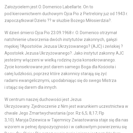
Założycielem jest O. Domenico Labellarte. On to
pod kierownictwem duchowym Ojca Pio z Pietrelciny już od 1943 r.
zapoczątkował Dzieło ?? w służbie Bożego Miłosierdzia?.
W dzień śmierci Ojca Pio 23.09.1968 r. O. Domenico otrzymał
natchnienie utworzenia dwóch instytutów zakonnych, gałęzi
męskiej ?Apostołów Jezusa Ukrzyżowanego? (AJC) i żeńskiej ?
Apostołek Jezusa Ukrzyżowanego?. Jako instytut zakonny AJC
jesteśmy włączeni w wielką rodzinę życia konsekrowanego.
Życie konsekrowane jest darem samego Boga dla Kościoła i
całej ludzkości, poprzez które zakonnicy starają się żyć
radami ewangelicznymi, upodabniając się do swego Mistrza
i stając się darem dla innych.
W centrum naszej duchowości jest Jezus
Ukrzyżowany. Zjednoczenie z Nim jest warunkiem uczestnictwa w
chwale Jego Zmartwychwstania (por. Rz 6,5; 8,17; Flp
3,10). Maryja Dziewica w Tajemnicy Zwiastowania staje się dla nas
wzorem w pełnej dyspozycyjności i w całkowitym powierzeniu się