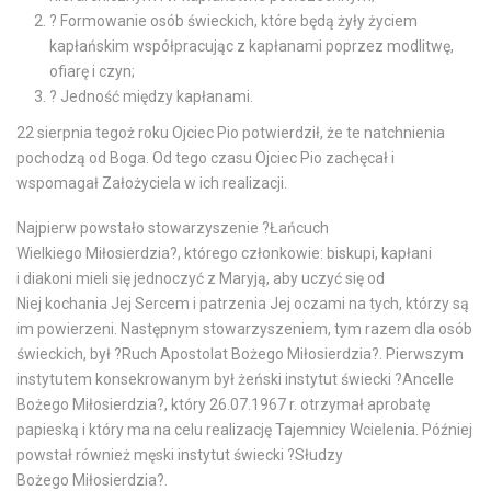
? Formowanie osób świeckich, które będą żyły życiem
kapłańskim współpracując z kapłanami poprzez modlitwę,
ofiarę i czyn;
? Jedność między kapłanami.
22 sierpnia tegoż roku Ojciec Pio potwierdził, że te natchnienia
pochodzą od Boga. Od tego czasu Ojciec Pio zachęcał i
wspomagał Założyciela w ich realizacji.
Najpierw powstało stowarzyszenie ?Łańcuch
Wielkiego Miłosierdzia?, którego członkowie: biskupi, kapłani
i diakoni mieli się jednoczyć z Maryją, aby uczyć się od
Niej kochania Jej Sercem i patrzenia Jej oczami na tych, którzy są
im powierzeni. Następnym stowarzyszeniem, tym razem dla osób
świeckich, był ?Ruch Apostolat Bożego Miłosierdzia?. Pierwszym
instytutem konsekrowanym był żeński instytut świecki ?Ancelle
Bożego Miłosierdzia?, który 26.07.1967 r. otrzymał aprobatę
papieską i który ma na celu realizację Tajemnicy Wcielenia. Później
powstał również męski instytut świecki ?Słudzy
Bożego Miłosierdzia?.