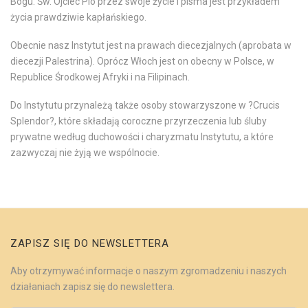
Bogu. Św. Ojciec Pio przez swoje życie i pisma jest przykładem
życia prawdziwie kapłańskiego.
Obecnie nasz Instytut jest na prawach diecezjalnych (aprobata w
diecezji Palestrina). Oprócz Włoch jest on obecny w Polsce, w
Republice Środkowej Afryki i na Filipinach.
Do Instytutu przynależą także osoby stowarzyszone w ?Crucis
Splendor?, które składają coroczne przyrzeczenia lub śluby
prywatne według duchowości i charyzmatu Instytutu, a które
zazwyczaj nie żyją we wspólnocie.
ZAPISZ SIĘ DO NEWSLETTERA
Aby otrzymywać informacje o naszym zgromadzeniu i naszych
działaniach zapisz się do newslettera.