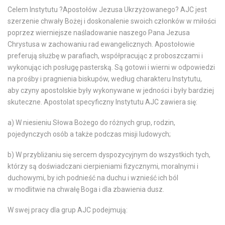
Celem Instytutu ?Apostołów Jezusa Ukrzyżowanego? AJC jest
szerzenie chwały Bożej i doskonalenie swoich członków w miłości
poprzez wierniejsze naśladowanie naszego Pana Jezusa
Chrystusa w zachowaniu rad ewangelicznych. Apostołowie
preferują służbę w parafiach, współpracując z proboszczami i
wykonując ich posługę pasterską. Są gotowi i wierni w odpowiedzi
na prośby i pragnienia biskupów, według charakteru Instytutu,
aby czyny apostolskie były wykonywane w jedności i były bardziej
skuteczne. Apostolat specyficzny Instytutu AJC zawiera się:
a) W niesieniu Słowa Bożego do różnych grup, rodzin,
pojedynczych osób a także podczas misji ludowych;
b) W przybliżaniu się sercem dyspozycyjnym do wszystkich tych,
którzy są doświadczani cierpieniami fizycznymi, moralnymi i
duchowymi, by ich podnieść na duchu i wznieść ich ból
w modlitwie na chwałę Boga i dla zbawienia dusz.
W swej pracy dla grup AJC podejmują: