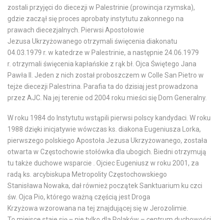
zostali przyjęci do diecezji w Palestrinie (prowincja rzymska),
gdzie zaczął się proces aprobaty instytutu zakonnego na
prawach diecezjalnych. Pierwsi Apostołowie
Jezusa Ukrzyżowanego otrzymali święcenia diakonatu
04.03.1979 r. w katedrze w Palestrinie, a następnie 24.06.1979
r. otrzymali święcenia kapłańskie z rąk bł. Ojca Świętego Jana
Pawła II. Jeden z nich został proboszczem w Colle San Pietro w
tejże diecezji Palestrina. Parafia ta do dzisiaj jest prowadzona
przez AJC. Na jej terenie od 2004 roku mieści się Dom Generalny.
W roku 1984 do Instytutu wstąpili pierwsi polscy kandydaci. W roku
1988 dzięki inicjatywie wówczas ks. diakona Eugeniusza Lorka,
pierwszego polskiego Apostoła Jezusa Ukrzyżowanego, została
otwarta w Częstochowie stołówka dla ubogich. Biedni otrzymują
tu także duchowe wsparcie . Ojciec Eugeniusz w roku 2001, za
radą ks. arcybiskupa Metropolity Częstochowskiego
Stanisława Nowaka, dał również początek Sanktuarium ku czci
św. Ojca Pio, którego ważną częścią jest Droga
Krzyżowa wzorowana na tej znajdującej się w Jerozolimie.
To miejsce staje się – nie tylko dla Polaków – centrum duchowości