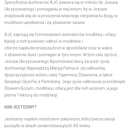
Specyficzna duchowość AJC zawiera się w miłości do Jezusa
Ukrzyżowanego i pomaganiu w niej innym, by w Jezusie
znajdowali siłę do wznoszenia własnego cierpienia ku Bogu w
modlitwie uwielbienia i za zbawienie świata.
AJC zajmują się formowaniem animatorów modlitwy i ofiary.
Każdy z nich powinien odkryć w modlitwie i
ofierze najskuteczniejszą broń w apostolacie oraz w walce
o zbawienie dusz i pomagać w tym innym. W tym celu oprócz
Jezusa Ukrzyżowanego Apostołowie biorą za wzór życia
duchowego Najświętszą Maryję Pannę w Jej całkowitej
dyspozycyjności wobec całej Tajemnicy Zbawienia, a także
Świętego Ojca Pio z Pietrelciny. Jego życie całkowicie przeniknięte
Słowem Bożym, modlitwą i ofiarą jest dla nich wzorem, a jego
pisma ? lekturą do medytacji.
KIM JESTEŚMY?
Jesteśmy męskim instytutem zakonnym, który bierze swoje
początki w latach siedemdziesiątych XX wieku.