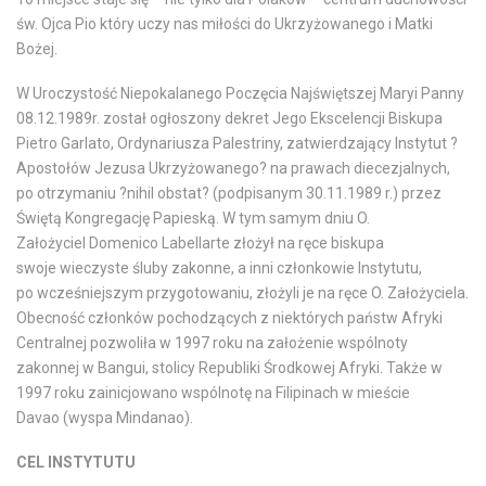
św. Ojca Pio który uczy nas miłości do Ukrzyżowanego i Matki
Bożej.
W Uroczystość Niepokalanego Poczęcia Najświętszej Maryi Panny
08.12.1989r. został ogłoszony dekret Jego Ekscelencji Biskupa
Pietro Garlato, Ordynariusza Palestriny, zatwierdzający Instytut ?
Apostołów Jezusa Ukrzyżowanego? na prawach diecezjalnych,
po otrzymaniu ?nihil obstat? (podpisanym 30.11.1989 r.) przez
Świętą Kongregację Papieską. W tym samym dniu O.
Założyciel Domenico Labellarte złożył na ręce biskupa
swoje wieczyste śluby zakonne, a inni członkowie Instytutu,
po wcześniejszym przygotowaniu, złożyli je na ręce O. Założyciela.
Obecność członków pochodzących z niektórych państw Afryki
Centralnej pozwoliła w 1997 roku na założenie wspólnoty
zakonnej w Bangui, stolicy Republiki Środkowej Afryki. Także w
1997 roku zainicjowano wspólnotę na Filipinach w mieście
Davao (wyspa Mindanao).
CEL INSTYTUTU