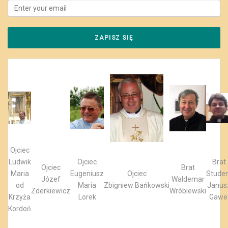
Ojciec
Ludwik
Ojciec
Brat
Ojciec
Brat
Maria
Eugeniusz
Ojciec
Stude
Józef
Waldemar
od
Maria
Zbigniew Bańkowski
Janus
Zderkiewicz
Wróblewski
Krzyża
Lorek
Gawe
Kordoń