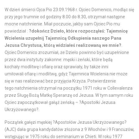
W dzień śmierci Ojca Pio 23.09.1968 r. Ojciec Domenico, modląc się
przy jego trumnie od godziny 8.00 do 8.30, otrzymał następne
mocne natchnienie. Miał poczucie, jakby sam Ojciec Pio mu
powiedział :
?dokończ Dzieło, które rozpocząłeś: Tajemnicę
Wcielenia uzupełnij Tajemnicą Odkupienia naszego Pana
Jezusa Chrystusa, którą widziałeś realizowaną we mnie?
.
Ojciec Domenico zrozumiał, że Dzieło powinno być uzupełnione
przez dwa instytuty zakonne: męski i żeński, które będą
kochały modlitwę i ofiarę oraz sprawiały, by także inni
umiłowali ofiarę i modlitwę, gdyż Tajemnica Wcielenia nie może
się w nas realizować bez przyjęcia Krzyża. Potwierdzenie
tego natchnienia otrzymał na początku 1971 roku w Collevalenza
przez Sługę Bożą Matkę Speranzę od Jezusa. W tym samym roku
Ojciec zapoczątkował gałąź żeńską – ?Apostołki Jezusa
Ukrzyżowanego?.
Początek gałęzi męskiej ?Apostołów Jezusa Ukrzyżowanego?
(AJC) dała grupa kandydatów złożona z 9 Włochów i 9 Francuzów,
wstępując w 1975 roku do seminarium w Chieti. W roku 1977