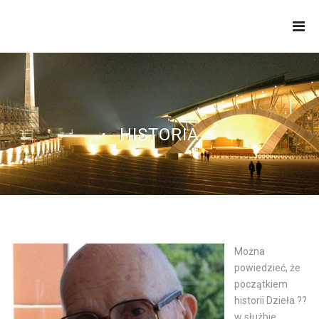
APOSTOŁOWIE
JEZUSA
UKRZYŻOWANEGO
HISTORIA
Można
powiedzieć, że
początkiem
historii Dzieła ??
w służbie